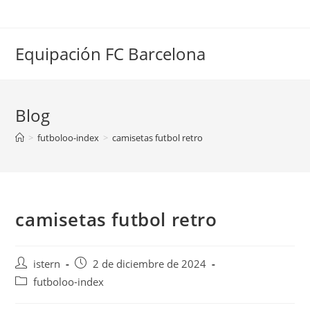
Saltar
al
contenido
Equipación FC Barcelona
Blog
>
futboloo-index
>
camisetas futbol retro
camisetas futbol retro
Autor
Publicación
istern
2 de diciembre de 2024
de
de
Categoría
futboloo-index
la
la
de
entrada:
entrada: