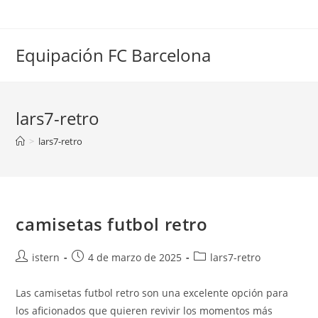
Saltar
al
contenido
Equipación FC Barcelona
lars7-retro
>
lars7-retro
camisetas futbol retro
Autor
Publicación
Categoría
istern
4 de marzo de 2025
lars7-retro
de
de
de
la
la
la
Las camisetas futbol retro son una excelente opción para
entrada:
entrada:
entrada:
los aficionados que quieren revivir los momentos más