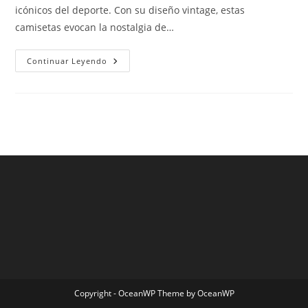
icónicos del deporte. Con su diseño vintage, estas
camisetas evocan la nostalgia de…
Camisetas
Continuar Leyendo
Futbol
Retro
Copyright - OceanWP Theme by OceanWP