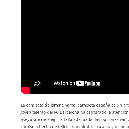
La camiseta de
lamine yamal camiseta españa
es un art
joven talento del FC Barcelona ha capturado la atención
asegúrate de elegir la talla adecuada; las opciones van
camiseta hecha de tejido transpirable para mayor comodid