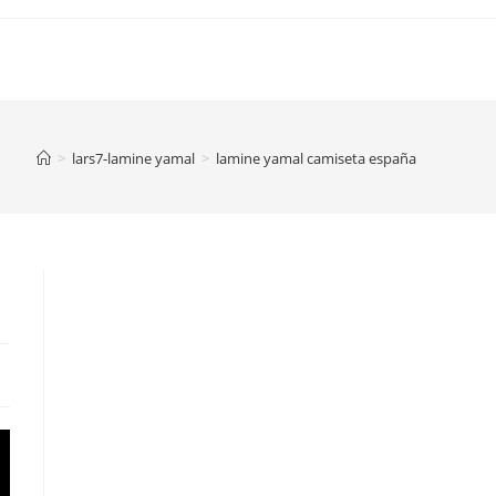
>
lars7-lamine yamal
>
lamine yamal camiseta españa