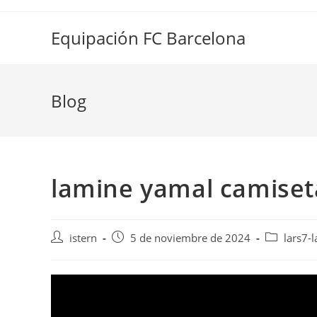
Saltar
al
Equipación FC Barcelona
contenido
Blog
lamine yamal camiset
Autor
Publicación
Categoría
istern
5 de noviembre de 2024
lars7-
de
de
de
la
la
la
entrada:
entrada:
entrada: