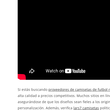
Si estás buscando
proveedores de camisetas de futbol r
alta calidad a precios competitivos. Muchos sitios en l
asegurándose de que los diseños sean fieles a los orig
personalización. Además, verifica
lars7 camisetas
políti