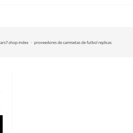
lars7.shop-index
>
proveedores de camisetas de futbol replicas