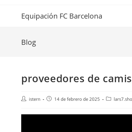
Saltar
al
Equipación FC Barcelona
contenido
Blog
proveedores de camise
Autor
Publicación
Categoría
istern
14 de febrero de 2025
lars7.sh
de
de
de
la
la
la
entrada:
entrada:
entrada: