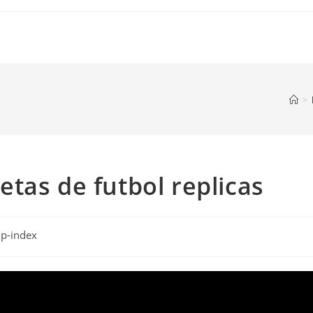
>
tas de futbol replicas
op-index