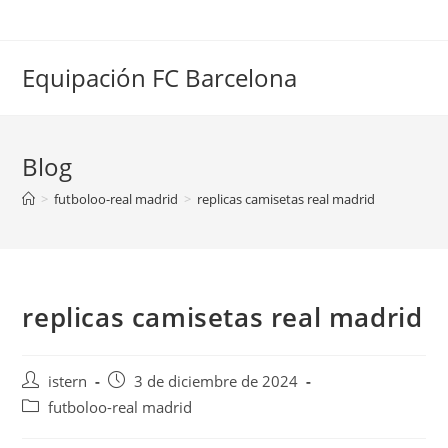
Saltar
al
contenido
Equipación FC Barcelona
Blog
>
futboloo-real madrid
>
replicas camisetas real madrid
replicas camisetas real madrid
Autor
Publicación
istern
3 de diciembre de 2024
de
de
Categoría
futboloo-real madrid
la
la
de
entrada:
entrada: