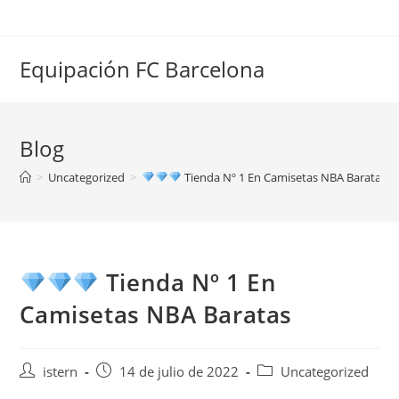
Saltar
al
contenido
Equipación FC Barcelona
Blog
>
Uncategorized
>
Tienda Nº 1 En Camisetas NBA Baratas
Tienda Nº 1 En
Camisetas NBA Baratas
Autor
Publicación
Categoría
istern
14 de julio de 2022
Uncategorized
de
de
de