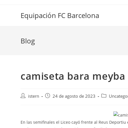
Saltar
al
Equipación FC Barcelona
contenido
Blog
camiseta bara meyba
Autor
Publicación
Categoría
istern
24 de agosto de 2023
Uncatego
de
de
de
la
la
la
entrada:
entrada:
entrada:
En las semifinales el Liceo cayó frente al Reus Deportiu