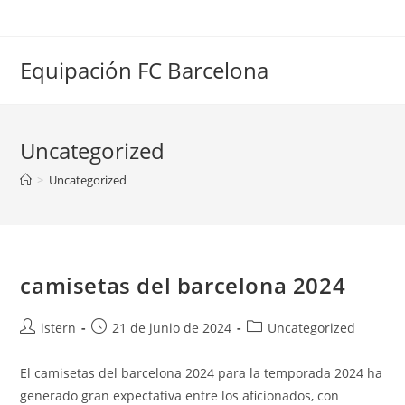
Saltar
al
contenido
Equipación FC Barcelona
Uncategorized
>
Uncategorized
camisetas del barcelona 2024
Autor
Publicación
Categoría
istern
21 de junio de 2024
Uncategorized
de
de
de
la
la
la
El camisetas del barcelona 2024 para la temporada 2024 ha
entrada:
entrada:
entrada:
generado gran expectativa entre los aficionados, con