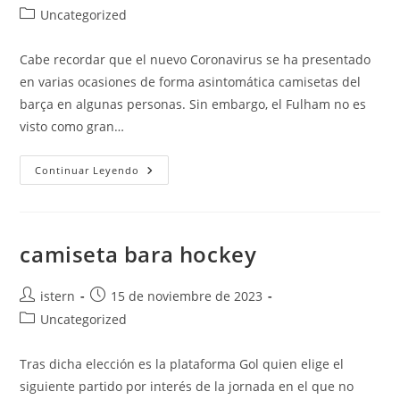
de
de
Categoría
Uncategorized
la
la
de
entrada:
entrada:
la
Cabe recordar que el nuevo Coronavirus se ha presentado
entrada:
en varias ocasiones de forma asintomática camisetas del
barça en algunas personas. Sin embargo, el Fulham no es
visto como gran…
Camiseta
Continuar Leyendo
Del
Barcelona
La
Nueva
camiseta bara hockey
Autor
Publicación
istern
15 de noviembre de 2023
de
de
Categoría
Uncategorized
la
la
de
entrada:
entrada:
la
Tras dicha elección es la plataforma Gol quien elige el
entrada:
siguiente partido por interés de la jornada en el que no