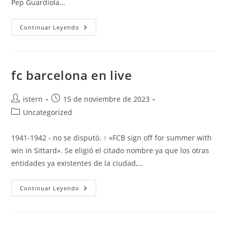
Pep Guardiola…
Camiseta
Continuar Leyendo
Barcelona
92
fc barcelona en live
Autor
Publicación
istern
15 de noviembre de 2023
de
de
Categoría
Uncategorized
la
la
de
entrada:
entrada:
la
1941-1942 - no se disputó. ↑ «FCB sign off for summer with
entrada:
win in Sittard». Se eligió el citado nombre ya que los otras
entidades ya existentes de la ciudad,…
Fc
Continuar Leyendo
Barcelona
En
Live