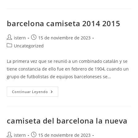
04
05
barcelona camiseta 2014 2015
Autor
Publicación
istern
15 de noviembre de 2023
de
de
Categoría
Uncategorized
la
la
de
entrada:
entrada:
la
La primera vez que se reunió a un combinado catalán y se
entrada:
tiene constancia de ello fue en febrero de 1904, cuando un
grupo de futbolistas de equipos barceloneses se…
Barcelona
Continuar Leyendo
Camiseta
2014
2015
camiseta del barcelona la nueva
Autor
Publicación
istern
15 de noviembre de 2023