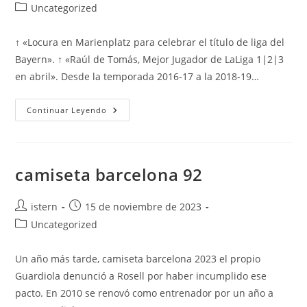
de
de
Categoría
Uncategorized
la
la
de
entrada:
entrada:
la
↑ «Locura en Marienplatz para celebrar el título de liga del
entrada:
Bayern». ↑ «Raúl de Tomás, Mejor Jugador de LaLiga 1|2|3
en abril». Desde la temporada 2016-17 a la 2018-19…
Camisetas
Continuar Leyendo
Express
Barcelona
camiseta barcelona 92
Autor
Publicación
istern
15 de noviembre de 2023
de
de
Categoría
Uncategorized
la
la
de
entrada:
entrada:
la
Un año más tarde, camiseta barcelona 2023 el propio
entrada:
Guardiola denunció a Rosell por haber incumplido ese
pacto. En 2010 se renovó como entrenador por un año a