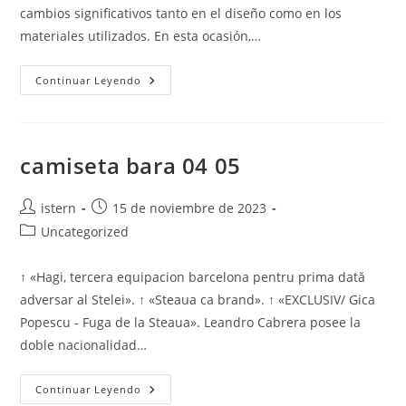
cambios significativos tanto en el diseño como en los
materiales utilizados. En esta ocasión,…
Camisetas
Continuar Leyendo
Del
Barcelona
2024
camiseta bara 04 05
Autor
Publicación
istern
15 de noviembre de 2023
de
de
Categoría
Uncategorized
la
la
de
entrada:
entrada:
la
↑ «Hagi, tercera equipacion barcelona pentru prima dată
entrada:
adversar al Stelei». ↑ «Steaua ca brand». ↑ «EXCLUSIV/ Gica
Popescu - Fuga de la Steaua». Leandro Cabrera posee la
doble nacionalidad…
Camiseta
Continuar Leyendo
Bara