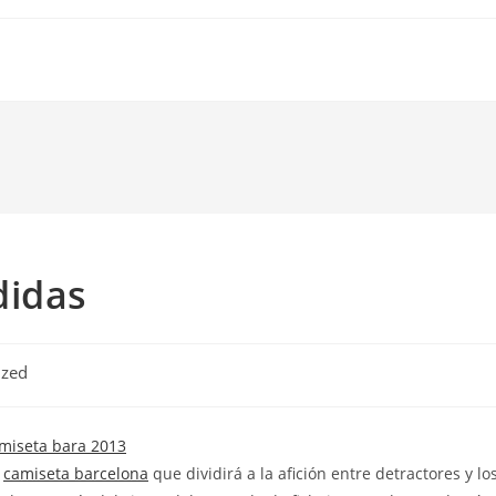
didas
ized
,
camiseta barcelona
que dividirá a la afición entre detractores y lo