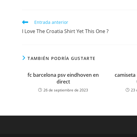
Leer
Entrada anterior
más
I Love The Croatia Shirt Yet This One ?
artículos
TAMBIÉN PODRÍA GUSTARTE
fc barcelona psv eindhoven en
camiseta
direct
26 de septiembre de 2023
23 