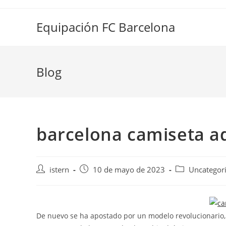
Saltar
al
Equipación FC Barcelona
contenido
Blog
barcelona camiseta a
Autor
Publicación
Categoría
istern
10 de mayo de 2023
Uncategor
de
de
de
la
la
la
entrada:
entrada:
entrada:
De nuevo se ha apostado por un modelo revolucionario