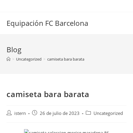
Saltar
al
contenido
Equipación FC Barcelona
Blog
>
Uncategorized
>
camiseta bara barata
camiseta bara barata
Autor
Publicación
Categoría
istern
26 de julio de 2023
Uncategorized
de
de
de
la
la
la
entrada:
entrada:
entrada: