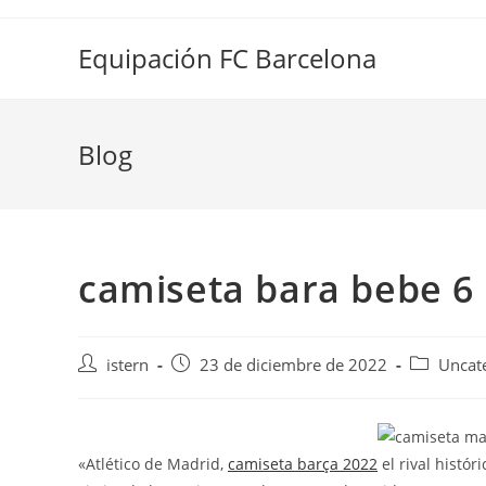
Saltar
al
Equipación FC Barcelona
contenido
Blog
camiseta bara bebe 6
Autor
Publicación
Categoría
istern
23 de diciembre de 2022
Uncat
de
de
de
la
la
la
entrada:
entrada:
entrada:
«Atlético de Madrid,
camiseta barça 2022
el rival histór