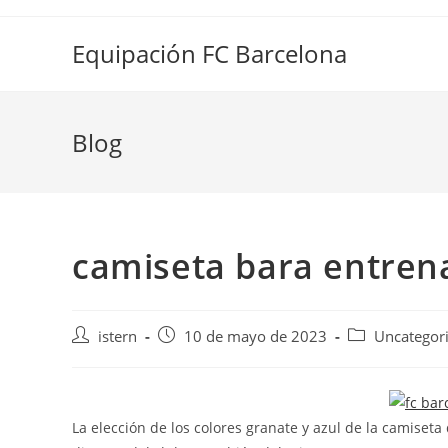
Saltar
al
Equipación FC Barcelona
contenido
Blog
camiseta bara entren
Autor
Publicación
Categoría
istern
10 de mayo de 2023
Uncategor
de
de
de
la
la
la
entrada:
entrada:
entrada:
La elección de los colores granate y azul de la camiseta