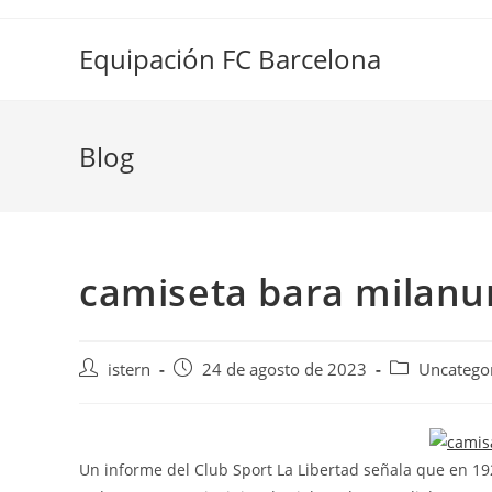
Saltar
al
Equipación FC Barcelona
contenido
Blog
camiseta bara milanu
Autor
Publicación
Categoría
istern
24 de agosto de 2023
Uncatego
de
de
de
la
la
la
entrada:
entrada:
entrada:
Un informe del Club Sport La Libertad señala que en 19