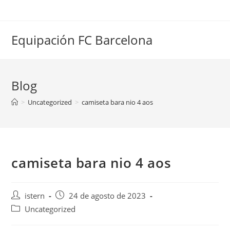
Saltar
al
contenido
Equipación FC Barcelona
Blog
>
Uncategorized
>
camiseta bara nio 4 aos
camiseta bara nio 4 aos
Autor
Publicación
istern
24 de agosto de 2023
de
de
Categoría
Uncategorized
la
la
de
entrada:
entrada: