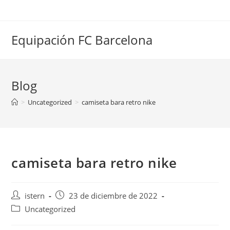
Saltar
al
contenido
Equipación FC Barcelona
Blog
>
Uncategorized
>
camiseta bara retro nike
camiseta bara retro nike
Autor
Publicación
istern
23 de diciembre de 2022
de
de
Categoría
Uncategorized
la
la
de
entrada:
entrada: