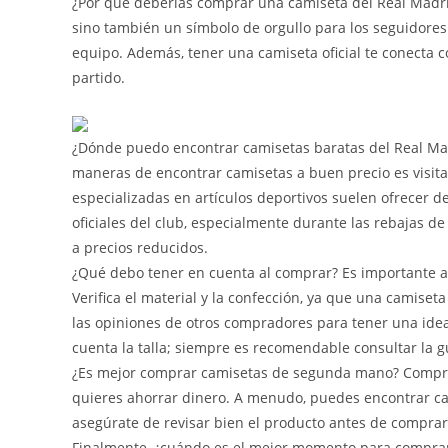
¿Por qué deberías comprar una camiseta del Real Madr
sino también un símbolo de orgullo para los seguidores 
equipo. Además, tener una camiseta oficial te conecta c
partido.
¿Dónde puedo encontrar camisetas baratas del Real Mad
maneras de encontrar camisetas a buen precio es visita
especializadas en artículos deportivos suelen ofrecer 
oficiales del club, especialmente durante las rebajas 
a precios reducidos.
¿Qué debo tener en cuenta al comprar? Es importante as
Verifica el material y la confección, ya que una camise
las opiniones de otros compradores para tener una idea 
cuenta la talla; siempre es recomendable consultar la g
¿Es mejor comprar camisetas de segunda mano? Compra
quieres ahorrar dinero. A menudo, puedes encontrar ca
asegúrate de revisar bien el producto antes de comprarlo,
Finalmente, ¿cuándo es el mejor momento para comprar?