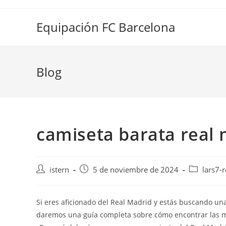
Saltar
al
Equipación FC Barcelona
contenido
Blog
camiseta barata real
Autor
Publicación
Categoría
istern
5 de noviembre de 2024
lars7-
de
de
de
la
la
la
entrada:
entrada:
entrada:
Si eres aficionado del Real Madrid y estás buscando una 
daremos una guía completa sobre cómo encontrar las mej