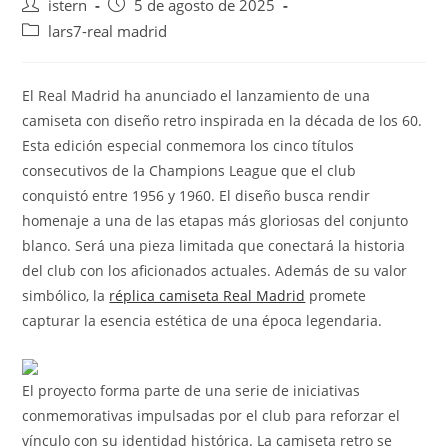
Autor
Publicación
istern
5 de agosto de 2025
de
de
Categoría
lars7-real madrid
la
la
de
entrada:
entrada:
la
entrada:
El Real Madrid ha anunciado el lanzamiento de una
camiseta con diseño retro inspirada en la década de los 60.
Esta edición especial conmemora los cinco títulos
consecutivos de la Champions League que el club
conquistó entre 1956 y 1960. El diseño busca rendir
homenaje a una de las etapas más gloriosas del conjunto
blanco. Será una pieza limitada que conectará la historia
del club con los aficionados actuales. Además de su valor
simbólico, la
réplica camiseta Real Madrid
promete
capturar la esencia estética de una época legendaria.
El proyecto forma parte de una serie de iniciativas
conmemorativas impulsadas por el club para reforzar el
vínculo con su identidad histórica. La camiseta retro se