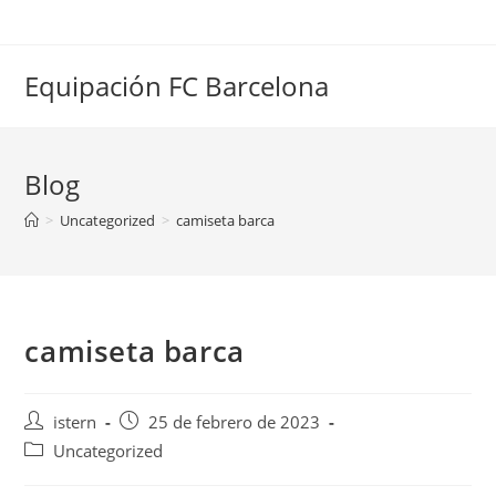
Saltar
al
contenido
Equipación FC Barcelona
Blog
>
Uncategorized
>
camiseta barca
camiseta barca
Autor
Publicación
istern
25 de febrero de 2023
de
de
Categoría
Uncategorized
la
la
de
entrada:
entrada: