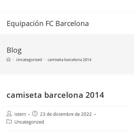
Saltar
al
contenido
Equipación FC Barcelona
Blog
>
Uncategorized
>
camiseta barcelona 2014
camiseta barcelona 2014
Autor
Publicación
istern
23 de diciembre de 2022
de
de
Categoría
Uncategorized
la
la
de
entrada:
entrada: