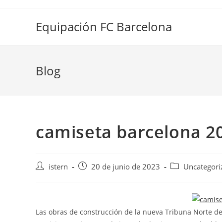
Saltar
al
Equipación FC Barcelona
contenido
Blog
camiseta barcelona 2
Autor
Publicación
Categoría
istern
20 de junio de 2023
Uncategori
de
de
de
la
la
la
entrada:
entrada:
entrada:
Las obras de construcción de la nueva Tribuna Norte de