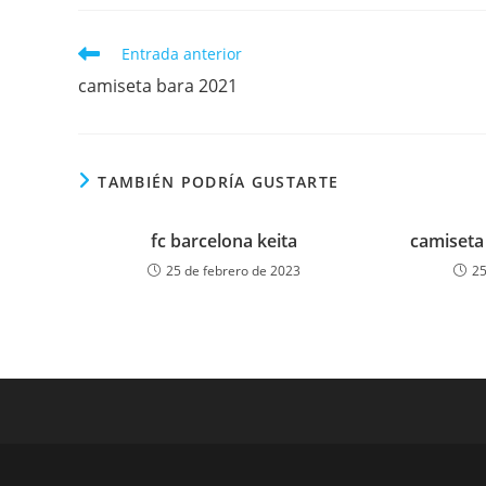
Leer
Entrada anterior
más
camiseta bara 2021
artículos
TAMBIÉN PODRÍA GUSTARTE
fc barcelona keita
camiseta
25 de febrero de 2023
25