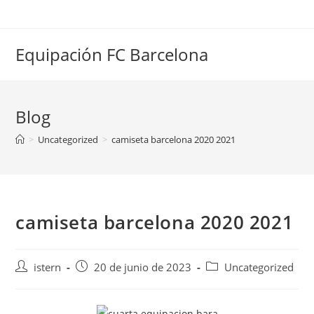
Saltar
al
contenido
Equipación FC Barcelona
Blog
>
Uncategorized
>
camiseta barcelona 2020 2021
camiseta barcelona 2020 2021
Autor
Publicación
Categoría
istern
20 de junio de 2023
Uncategorized
de
de
de
la
la
la
entrada:
entrada:
entrada: