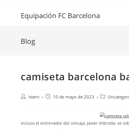
Saltar
al
Equipación FC Barcelona
contenido
Blog
camiseta barcelona b
Autor
Publicación
Categoría
istern
10 de mayo de 2023
Uncategor
de
de
de
la
la
la
entrada:
entrada:
entrada:
Incluso el entrenador del Unicaja, Javier Imbroda, se so