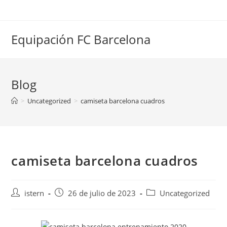
Saltar
al
contenido
Equipación FC Barcelona
Blog
>
Uncategorized
>
camiseta barcelona cuadros
camiseta barcelona cuadros
Autor
Publicación
Categoría
istern
26 de julio de 2023
Uncategorized
de
de
de
la
la
la
entrada:
entrada:
entrada: