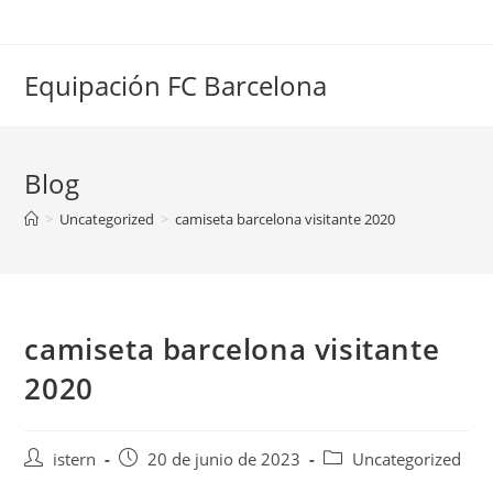
Saltar
al
contenido
Equipación FC Barcelona
Blog
>
Uncategorized
>
camiseta barcelona visitante 2020
camiseta barcelona visitante
2020
Autor
Publicación
Categoría
istern
20 de junio de 2023
Uncategorized
de
de
de