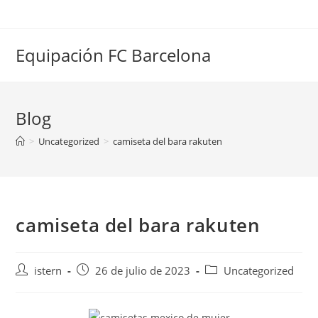
Saltar
al
contenido
Equipación FC Barcelona
Blog
>
Uncategorized
>
camiseta del bara rakuten
camiseta del bara rakuten
Autor
Publicación
Categoría
istern
26 de julio de 2023
Uncategorized
de
de
de
la
la
la
entrada:
entrada:
entrada: