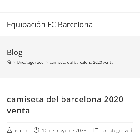
Saltar
al
contenido
Equipación FC Barcelona
Blog
>
Uncategorized
>
camiseta del barcelona 2020 venta
camiseta del barcelona 2020
venta
Autor
Publicación
Categoría
istern
10 de mayo de 2023
Uncategorized
de
de
de