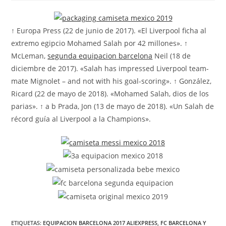
la
la
la
entrada:
entrada:
entrada:
↑ Europa Press (22 de junio de 2017). «El Liverpool ficha al
extremo egipcio Mohamed Salah por 42 millones». ↑
McLeman,
segunda equipacion barcelona
Neil (18 de
diciembre de 2017). «Salah has impressed Liverpool team-
mate Mignolet – and not with his goal-scoring». ↑ González,
Ricard (22 de mayo de 2018). «Mohamed Salah, dios de los
parias». ↑ a b Prada, Jon (13 de mayo de 2018). «Un Salah de
récord guía al Liverpool a la Champions».
ETIQUETAS:
EQUIPACION BARCELONA 2017 ALIEXPRESS
,
FC BARCELONA Y