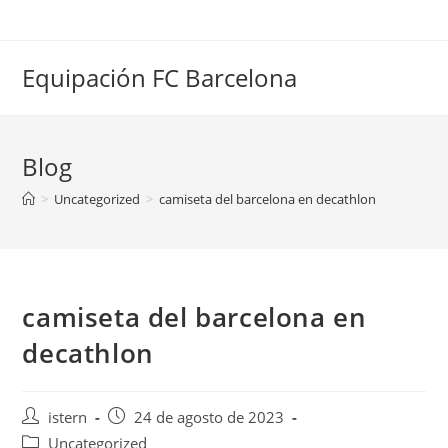
Saltar
al
contenido
Equipación FC Barcelona
Blog
>
Uncategorized
>
camiseta del barcelona en decathlon
camiseta del barcelona en
decathlon
Autor
Publicación
istern
24 de agosto de 2023
de
de
Categoría
Uncategorized