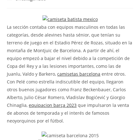
la
la
de
entrada:
entrada:
la
entrada:
La sección contaba con equipos masculinos en todas las
categorías, desde alevines hasta sénior, que tenían su
terreno de juego en el Estadio Pérez de Rozas, situado en la
montaña de Montjuïc de Barcelona. A partir de ahí, el
equipo empezó a bajar el nivel debido a la competición de
Copa del Rey y a las lesiones importantes, como las de
Juanlu, Valdo y Barkero,
camisetas barcelona
entre otros.
Con Pelé como estrella indiscutible del equipo, llegaron
otros buenos jugadores como Franz Beckenbauer, Carlos
Alberto, Julio César Romero, Vladislav Bogićević y Giorgio
Chinaglia,
equipacion barça 2023
que impulsaron la venta
de abonos de temporada y el interés de famosos
neoyorquinos por el fútbol.