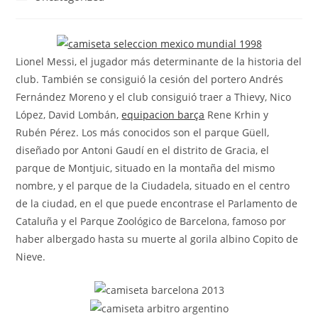
la
la
de
entrada:
entrada:
la
entrada:
Lionel Messi, el jugador más determinante de la historia del
club. También se consiguió la cesión del portero Andrés
Fernández Moreno y el club consiguió traer a Thievy, Nico
López, David Lombán,
equipacion barça
Rene Krhin y
Rubén Pérez. Los más conocidos son el parque Güell,
diseñado por Antoni Gaudí en el distrito de Gracia, el
parque de Montjuic, situado en la montaña del mismo
nombre, y el parque de la Ciudadela, situado en el centro
de la ciudad, en el que puede encontrase el Parlamento de
Cataluña y el Parque Zoológico de Barcelona, famoso por
haber albergado hasta su muerte al gorila albino Copito de
Nieve.