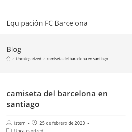
Saltar
al
contenido
Equipación FC Barcelona
Blog
>
Uncategorized
>
camiseta del barcelona en santiago
camiseta del barcelona en
santiago
Autor
Publicación
istern
25 de febrero de 2023
de
de
Categoría
Uncategorized