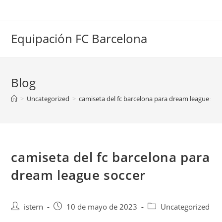
Saltar
al
contenido
Equipación FC Barcelona
Blog
>
Uncategorized
>
camiseta del fc barcelona para dream league soc
camiseta del fc barcelona para
dream league soccer
Autor
Publicación
Categoría
istern
10 de mayo de 2023
Uncategorized
de
de
de