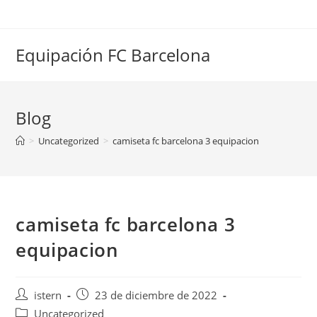
Saltar
al
contenido
Equipación FC Barcelona
Blog
>
Uncategorized
>
camiseta fc barcelona 3 equipacion
camiseta fc barcelona 3
equipacion
Autor
Publicación
istern
23 de diciembre de 2022
de
de
Categoría
Uncategorized