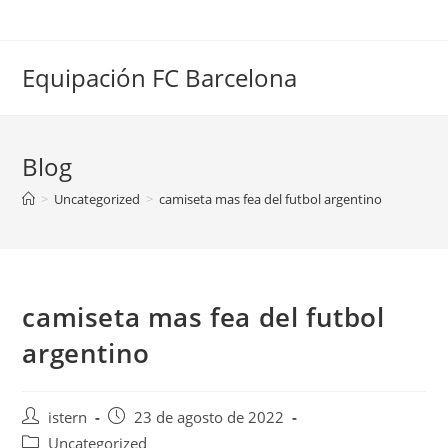
Saltar
al
contenido
Equipación FC Barcelona
Blog
>
Uncategorized
>
camiseta mas fea del futbol argentino
camiseta mas fea del futbol
argentino
Autor
Publicación
istern
23 de agosto de 2022
de
de
Categoría
Uncategorized