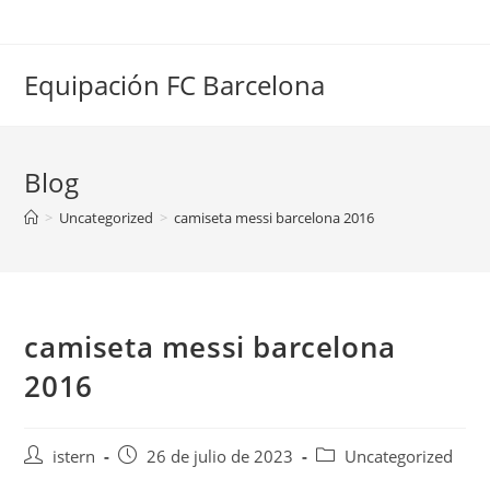
Saltar
al
contenido
Equipación FC Barcelona
Blog
>
Uncategorized
>
camiseta messi barcelona 2016
camiseta messi barcelona
2016
Autor
Publicación
Categoría
istern
26 de julio de 2023
Uncategorized
de
de
de