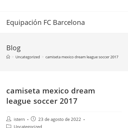
Saltar
al
contenido
Equipación FC Barcelona
Blog
>
Uncategorized
>
camiseta mexico dream league soccer 2017
camiseta mexico dream
league soccer 2017
Autor
Publicación
istern
23 de agosto de 2022
de
de
Categoría
Uncategorized