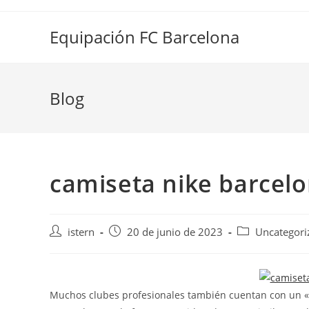
Saltar
al
Equipación FC Barcelona
contenido
Blog
camiseta nike barcel
Autor
Publicación
Categoría
istern
20 de junio de 2023
Uncategori
de
de
de
la
la
la
entrada:
entrada:
entrada:
Muchos clubes profesionales también cuentan con un «t