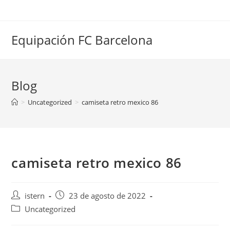
Saltar
al
contenido
Equipación FC Barcelona
Blog
>
Uncategorized
>
camiseta retro mexico 86
camiseta retro mexico 86
Autor
Publicación
istern
23 de agosto de 2022
de
de
Categoría
Uncategorized
la
la
de
entrada:
entrada: