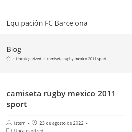
Saltar
al
contenido
Equipación FC Barcelona
Blog
>
Uncategorized
>
camiseta rugby mexico 2011 sport
camiseta rugby mexico 2011
sport
Autor
Publicación
istern
23 de agosto de 2022
de
de
Categoría
Uncategorized