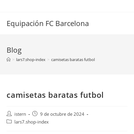
Saltar
al
contenido
Equipación FC Barcelona
Blog
>
lars7.shop-index
>
camisetas baratas futbol
camisetas baratas futbol
Autor
Publicación
istern
9 de octubre de 2024
de
de
Categoría
lars7.shop-index
la
la
de
entrada:
entrada: