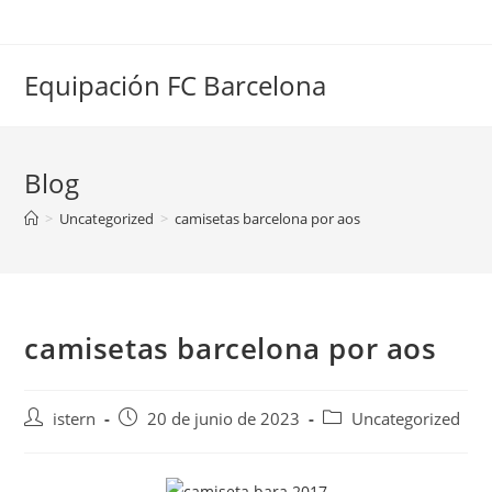
Saltar
al
contenido
Equipación FC Barcelona
Blog
>
Uncategorized
>
camisetas barcelona por aos
camisetas barcelona por aos
Autor
Publicación
Categoría
istern
20 de junio de 2023
Uncategorized
de
de
de
la
la
la
entrada:
entrada:
entrada: