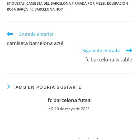
ETIQUETAS:
CAMISETA DEL BARCELONA FIRMADA POR MESSI
,
EQUIPACION
ROSA BARÇA
,
FC BARCELONA HOY
Leer
Entrada anterior
más
camiseta barcelona azul
artículos
Siguiente entrada
fc barcelona w table
TAMBIÉN PODRÍA GUSTARTE
fc barcelona futsal
10 de mayo de 2023