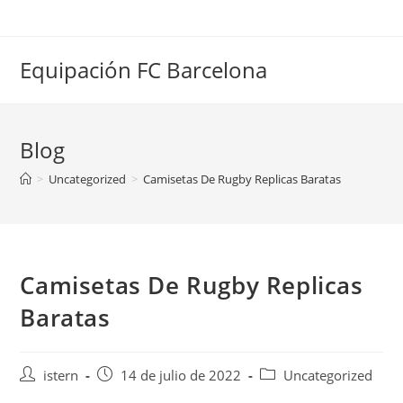
Saltar
al
contenido
Equipación FC Barcelona
Blog
>
Uncategorized
>
Camisetas De Rugby Replicas Baratas
Camisetas De Rugby Replicas
Baratas
Autor
Publicación
Categoría
istern
14 de julio de 2022
Uncategorized
de
de
de