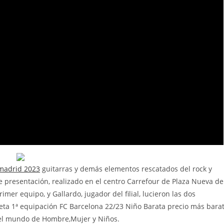
 madrid 2023
guitarras y demás elementos rescatados del rock y
e presentación, realizado en el centro Carrefour de Plaza Nueva de
imer equipo, y Gallardo, jugador del filial, lucieron las dos
eta 1ª equipación FC Barcelona 22/23 Niño Barata precio más bara
 del mundo de Hombre,Mujer y Niños.