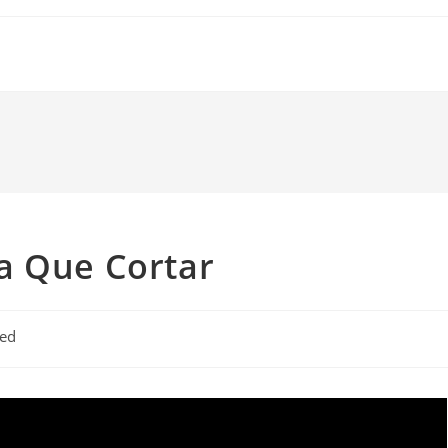
a Que Cortar
zed