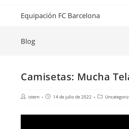
Saltar
al
Equipación FC Barcelona
contenido
Blog
Camisetas: Mucha Tel
Autor
Publicación
Categoría
istern
14 de julio de 2022
Uncategori
de
de
de
la
la
la
entrada:
entrada:
entrada: