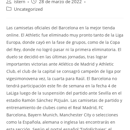
Autor
Publicación
istern
28 de marzo de 2022
de
de
Categoría
Uncategorized
la
la
de
entrada:
entrada:
la
entrada:
Las camisetas oficiales del Barcelona en la mejor tienda
online. El Athletic fue eliminado muy pronto tanto de la Liga
Europa, donde cayó en la fase de grupos, como de la Copa
del Rey, donde no logró pasar ni la primera eliminatoria. El
duelo se decidió en las últimas jornadas, tras lograr
importantes victorias ante Atlético de Madrid y Athletic
Club, el club de la capital se consagró campeón de liga por
vigesimonovena vez, la cuarta para Raúl. El Barcelona no
tendrá participación este fin de semana en la fecha 4 de
LaLiga luego de la suspensión del partido ante Sevilla en el
estadio Ramón Sánchez Pizjuán. Las camisetas de partido y
entrenamiento de clubes como el Real Madrid, FC
Barcelona, Bayern Munich, Manchester City o selecciones
como la Española, alemana o inglesa las encontrarás en
esta sección. Según el portal español ‘TodoFichajes’, el