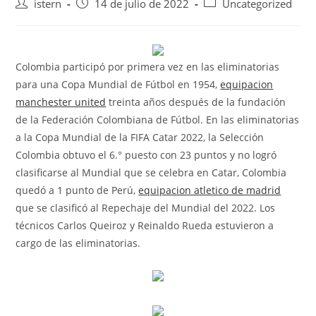
Autor
Publicación
Categoría
istern
14 de julio de 2022
Uncategorized
de
de
de
la
la
la
entrada:
entrada:
entrada:
Colombia participó por primera vez en las eliminatorias
para una Copa Mundial de Fútbol en 1954,
equipacion
manchester united
treinta años después de la fundación
de la Federación Colombiana de Fútbol. En las eliminatorias
a la Copa Mundial de la FIFA Catar 2022, la Selección
Colombia obtuvo el 6.° puesto con 23 puntos y no logró
clasificarse al Mundial que se celebra en Catar, Colombia
quedó a 1 punto de Perú,
equipacion atletico de madrid
que se clasificó al Repechaje del Mundial del 2022. Los
técnicos Carlos Queiroz y Reinaldo Rueda estuvieron a
cargo de las eliminatorias.