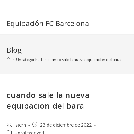
Saltar
al
contenido
Equipación FC Barcelona
Blog
>
Uncategorized
>
cuando sale la nueva equipacion del bara
cuando sale la nueva
equipacion del bara
Autor
Publicación
istern
23 de diciembre de 2022
de
de
Categoría
Uncategorized