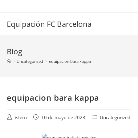
Saltar
al
contenido
Equipación FC Barcelona
Blog
>
Uncategorized
>
equipacion bara kappa
equipacion bara kappa
Autor
Publicación
Categoría
istern
10 de mayo de 2023
Uncategorized
de
de
de
la
la
la
entrada:
entrada:
entrada: