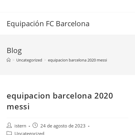
Saltar
al
contenido
Equipación FC Barcelona
Blog
>
Uncategorized
>
equipacion barcelona 2020 messi
equipacion barcelona 2020
messi
Autor
Publicación
istern
24 de agosto de 2023
de
de
Categoría
Uncategorized