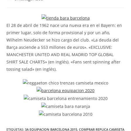
la
la
de
entrada:
entrada:
la
entrada:
El 28 de abril de 1962 nace una nueva era en el Bayern: en
primer lugar, solo de forma provisional y por un año,
Wilhelm Neudecker se hizo cargo del club. «La deuda del
Barça asciende a 553 millones de euros». «EXCLUSIVE:
MANCHESTER UNITED AND REAL MADRID TOP GLOBAL
SHIRT SALE CHARTS» (en inglés). «Fans sent spinning after
tossing salad» (en inglés).
ETIQUETAS:
3A EQUIPACION BARCELONA 2015
,
COMPRAR REPLICA CAMISETA