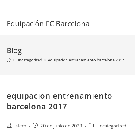
Saltar
al
contenido
Equipación FC Barcelona
Blog
>
Uncategorized
>
equipacion entrenamiento barcelona 2017
equipacion entrenamiento
barcelona 2017
Autor
Publicación
Categoría
istern
20 de junio de 2023
Uncategorized
de
de
de