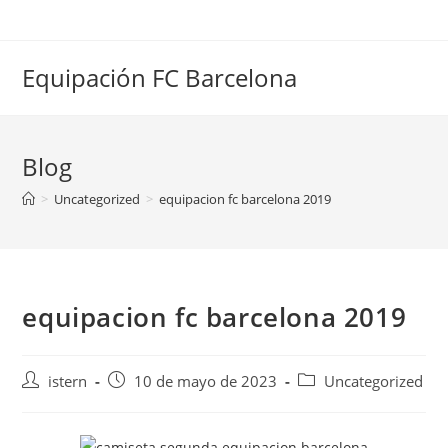
Saltar
al
contenido
Equipación FC Barcelona
Blog
>
Uncategorized
>
equipacion fc barcelona 2019
equipacion fc barcelona 2019
Autor
Publicación
Categoría
istern
10 de mayo de 2023
Uncategorized
de
de
de
la
la
la
entrada:
entrada:
entrada: