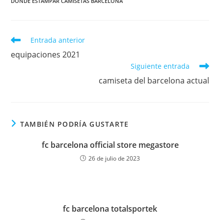
DONDE ESTAMPAR CAMISETAS BARCELONA
Leer
Entrada anterior
más
equipaciones 2021
artículos
Siguiente entrada
camiseta del barcelona actual
TAMBIÉN PODRÍA GUSTARTE
fc barcelona official store megastore
26 de julio de 2023
fc barcelona totalsportek