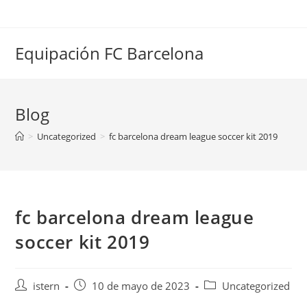
Saltar
al
contenido
Equipación FC Barcelona
Blog
>
Uncategorized
>
fc barcelona dream league soccer kit 2019
fc barcelona dream league
soccer kit 2019
Autor
Publicación
Categoría
istern
10 de mayo de 2023
Uncategorized
de
de
de