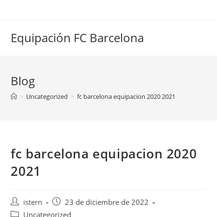
Saltar
al
contenido
Equipación FC Barcelona
Blog
>
Uncategorized
>
fc barcelona equipacion 2020 2021
fc barcelona equipacion 2020
2021
Autor
Publicación
istern
23 de diciembre de 2022
de
de
Categoría
Uncategorized