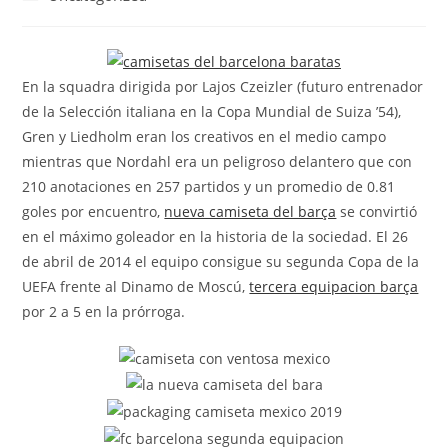
la
la
de
entrada:
entrada:
la
entrada:
En la squadra dirigida por Lajos Czeizler (futuro entrenador
de la Selección italiana en la Copa Mundial de Suiza ’54),
Gren y Liedholm eran los creativos en el medio campo
mientras que Nordahl era un peligroso delantero que con
210 anotaciones en 257 partidos y un promedio de 0.81
goles por encuentro,
nueva camiseta del barça
se convirtió
en el máximo goleador en la historia de la sociedad. El 26
de abril de 2014 el equipo consigue su segunda Copa de la
UEFA frente al Dinamo de Moscú,
tercera equipacion barça
por 2 a 5 en la prórroga.